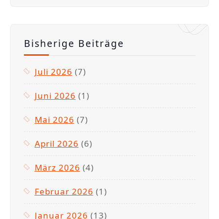
o
t
e
,
Bisherige Beiträge
A
u
Juli 2026
(7)
s
Juni 2026
(1)
t
a
Mai 2026
(7)
u
s
April 2026
(6)
c
h
März 2026
(4)
L
Februar 2026
(1)
i
v
Januar 2026
(13)