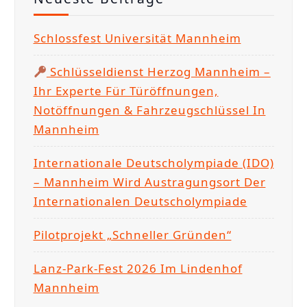
g
n
:
n
Schlossfest Universität Mannheim
A
a
n
c
Schlüsseldienst Herzog Mannheim –
r
h
Ihr Experte Für Türöffnungen,
e
:
Notöffnungen & Fahrzeugschlüssel In
g
Mannheim
u
n
Internationale Deutscholympiade (IDO)
g
– Mannheim Wird Austragungsort Der
,
Internationalen Deutscholympiade
A
n
Pilotprojekt „Schneller Gründen“
g
Lanz-Park-Fest 2026 Im Lindenhof
e
Mannheim
b