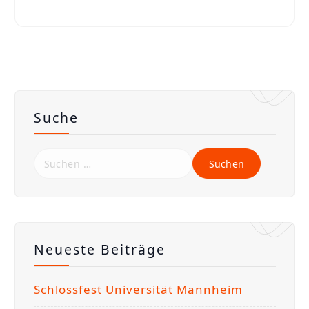
Suche
S
u
c
h
e
Neueste Beiträge
n
n
Schlossfest Universität Mannheim
a