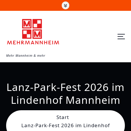
Z
u
m
I
n
h
a
Mehr Mannheim & mehr
l
t
s
Lanz-Park-Fest 2026 im
p
r
Lindenhof Mannheim
i
n
Start
g
Lanz-Park-Fest 2026 im Lindenhof
e