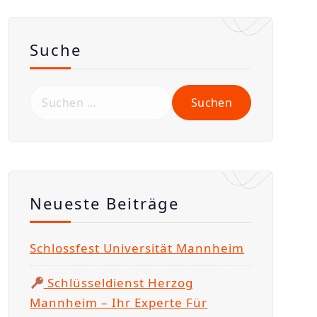
Suche
S
u
c
h
e
n
Neueste Beiträge
n
a
Schlossfest Universität Mannheim
c
h
Schlüsseldienst Herzog
:
Mannheim – Ihr Experte Für