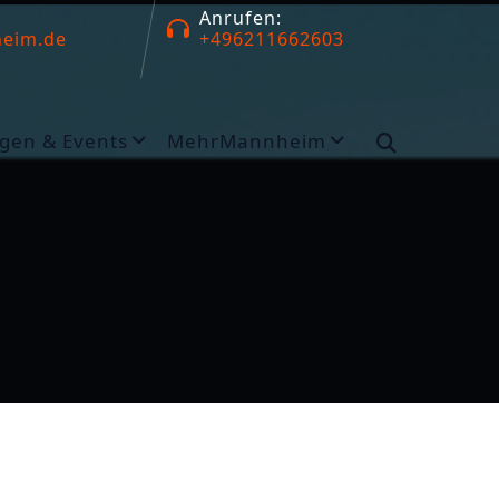
Anrufen:
eim.de
+496211662603
gen & Events
MehrMannheim