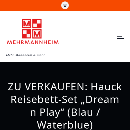
Z
u
m
I
n
h
a
Mehr Mannheim & mehr
l
t
s
ZU VERKAUFEN: Hauck
p
r
Reisebett-Set „Dream
i
n Play“ (Blau /
n
g
Waterblue)
e