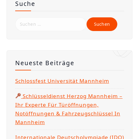
Suche
S
u
c
h
e
Neueste Beiträge
n
n
Schlossfest Universität Mannheim
a
c
Schlüsseldienst Herzog Mannheim –
h
Ihr Experte Für Türöffnungen,
:
Notöffnungen & Fahrzeugschlüssel In
Mannheim
Internationale Deutscholympiade (IDO)