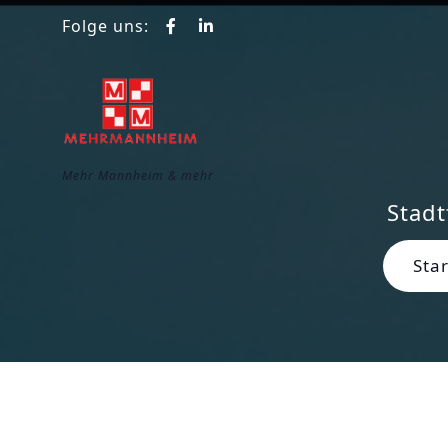
Z
Folge uns:
u
m
I
n
h
Mehr Mannheim & mehr
a
l
Stadt
t
s
Star
p
r
i
n
g
e