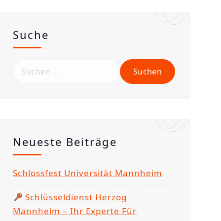
Suche
S
u
c
h
e
n
Neueste Beiträge
n
a
Schlossfest Universität Mannheim
c
h
Schlüsseldienst Herzog
:
Mannheim – Ihr Experte Für