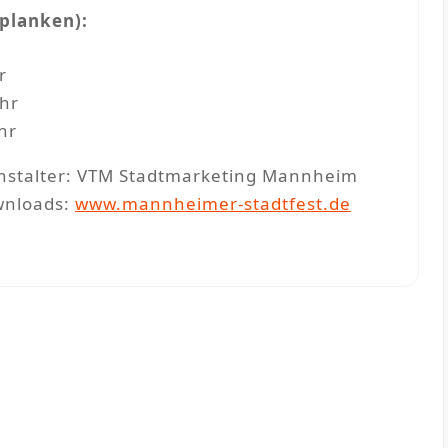
planken):
r
Uhr
hr
stalter: VTM Stadtmarketing Mannheim
wnloads:
www.mannheimer-stadtfest.de