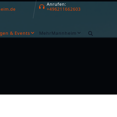
Anrufen:
eim.de
+496211662603
gen & Events
MehrMannheim