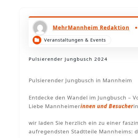
n
MehrMannheim Redaktion
Veranstaltungen & Events
Pulsierender Jungbusch 2024
Pulsierender Jungbusch in Mannheim
Entdecke den Wandel im Jungbusch – Vo
Liebe Mannheimer
innen und Besucher
i
wir laden Sie herzlich ein zu einer fas
aufregendsten Stadtteile Mannheims: 