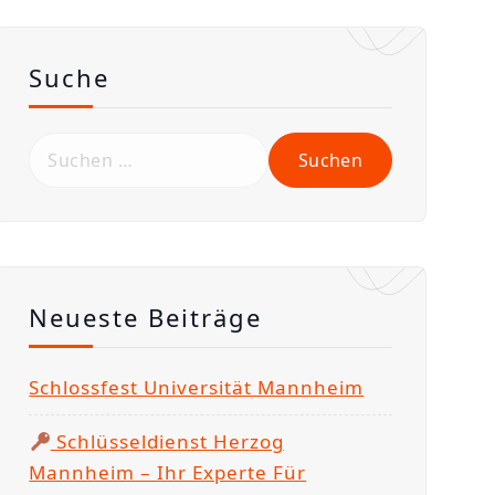
Suche
S
u
c
h
e
n
Neueste Beiträge
n
a
Schlossfest Universität Mannheim
c
h
Schlüsseldienst Herzog
:
Mannheim – Ihr Experte Für