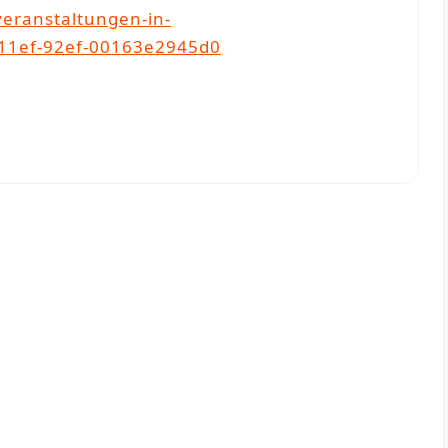
eranstaltungen-in-
11ef-92ef-00163e2945d0