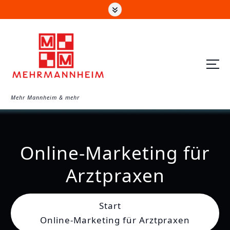
Z
u
m
I
n
h
a
Mehr Mannheim & mehr
l
t
s
Online-Marketing für
p
r
Arztpraxen
i
n
Start
g
Online-Marketing für Arztpraxen
e