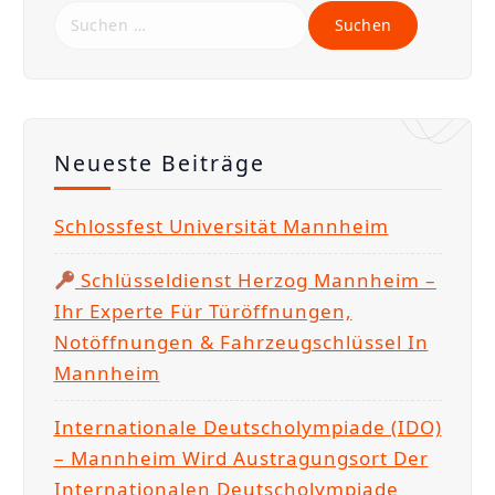
S
u
c
h
e
Neueste Beiträge
n
n
Schlossfest Universität Mannheim
a
c
Schlüsseldienst Herzog Mannheim –
h
Ihr Experte Für Türöffnungen,
:
Notöffnungen & Fahrzeugschlüssel In
Mannheim
Internationale Deutscholympiade (IDO)
– Mannheim Wird Austragungsort Der
Internationalen Deutscholympiade