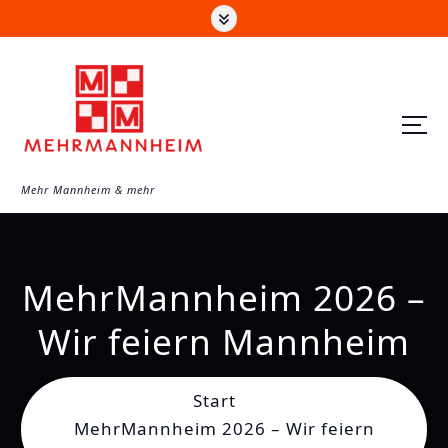
Z
u
m
I
n
h
a
Mehr Mannheim & mehr
l
t
s
MehrMannheim 2026 –
p
r
Wir feiern Mannheim
i
n
Start
g
MehrMannheim 2026 – Wir feiern
e