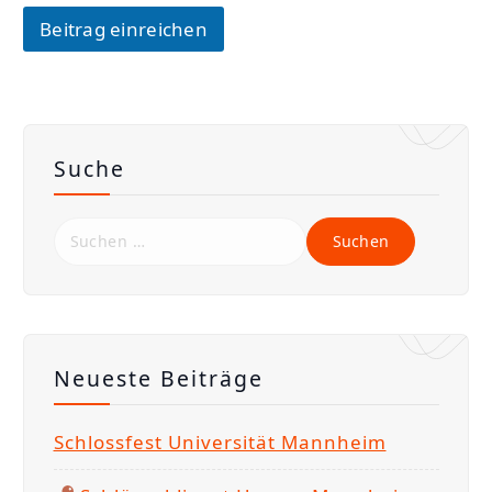
Beitrag einreichen
Suche
S
u
c
h
e
Neueste Beiträge
n
n
Schlossfest Universität Mannheim
a
c