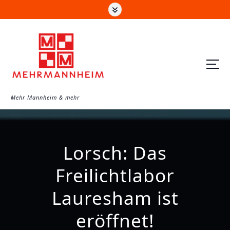
Z
u
m
I
n
h
a
Mehr Mannheim & mehr
l
t
s
Lorsch: Das
p
r
Freilichtlabor
i
Lauresham ist
n
g
eröffnet!
e