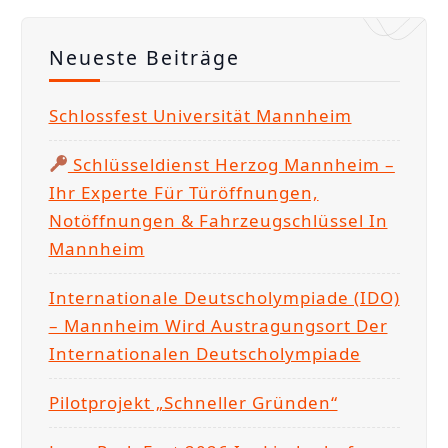
h
e
Neueste Beiträge
n
n
Schlossfest Universität Mannheim
a
c
Schlüsseldienst Herzog Mannheim –
h
Ihr Experte Für Türöffnungen,
:
Notöffnungen & Fahrzeugschlüssel In
Mannheim
Internationale Deutscholympiade (IDO)
– Mannheim Wird Austragungsort Der
Internationalen Deutscholympiade
Pilotprojekt „Schneller Gründen“