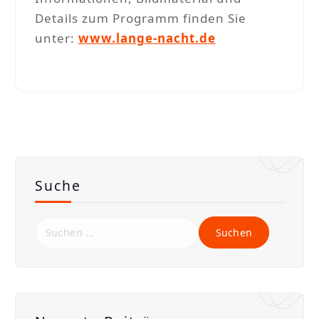
Details zum Programm finden Sie
unter:
www.lange-nacht.de
Suche
S
u
c
h
e