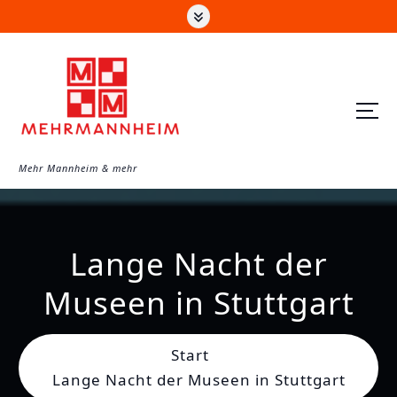
Z
u
m
I
n
h
a
Mehr Mannheim & mehr
l
t
s
Lange Nacht der
p
r
Museen in Stuttgart
i
n
Start
g
Lange Nacht der Museen in Stuttgart
e