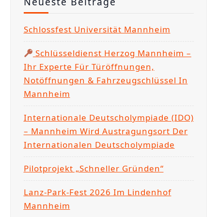
Neueste Beiträge
n
n
Schlossfest Universität Mannheim
a
c
Schlüsseldienst Herzog Mannheim –
h
Ihr Experte Für Türöffnungen,
:
Notöffnungen & Fahrzeugschlüssel In
Mannheim
Internationale Deutscholympiade (IDO)
– Mannheim Wird Austragungsort Der
Internationalen Deutscholympiade
Pilotprojekt „Schneller Gründen“
Lanz-Park-Fest 2026 Im Lindenhof
Mannheim