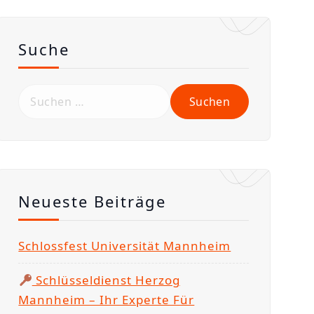
Suche
S
u
c
h
e
n
Neueste Beiträge
n
a
Schlossfest Universität Mannheim
c
h
Schlüsseldienst Herzog
:
Mannheim – Ihr Experte Für