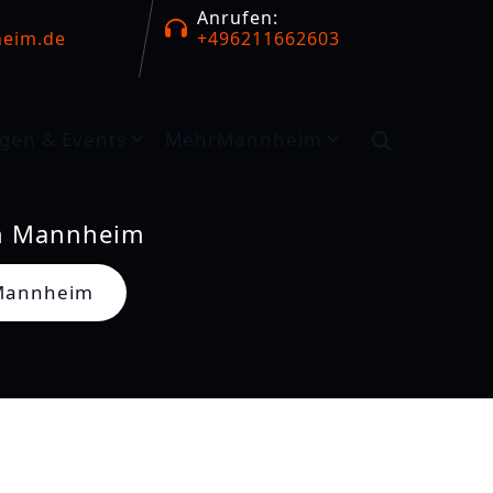
Anrufen:
eim.de
+496211662603
gen & Events
MehrMannheim
 in Mannheim
n Mannheim