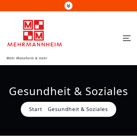
Z
u
m
I
n
h
a
Mehr Mannheim & mehr
l
t
s
Gesundheit & Soziales
p
r
i
Start
Gesundheit & Soziales
n
g
e