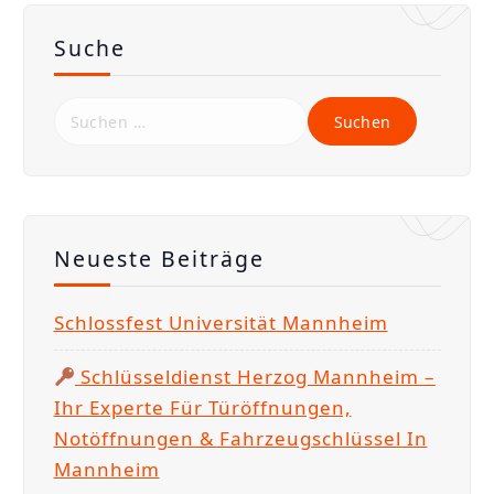
a
-
Suche
c
a
S
r
u
e
c
2
h
4
e
Neueste Beiträge
n
n
Schlossfest Universität Mannheim
a
c
Schlüsseldienst Herzog Mannheim –
h
Ihr Experte Für Türöffnungen,
:
Notöffnungen & Fahrzeugschlüssel In
Mannheim