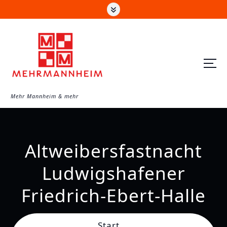
Z
u
m
I
n
h
a
Mehr Mannheim & mehr
l
t
s
Altweibersfastnacht
p
r
Ludwigshafener
i
Friedrich-Ebert-Halle
n
g
e
Start