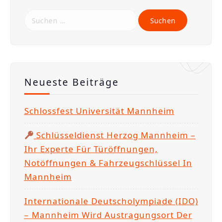
S
u
c
h
e
Neueste Beiträge
n
n
Schlossfest Universität Mannheim
a
c
Schlüsseldienst Herzog Mannheim –
h
Ihr Experte Für Türöffnungen,
:
Notöffnungen & Fahrzeugschlüssel In
Mannheim
Internationale Deutscholympiade (IDO)
– Mannheim Wird Austragungsort Der